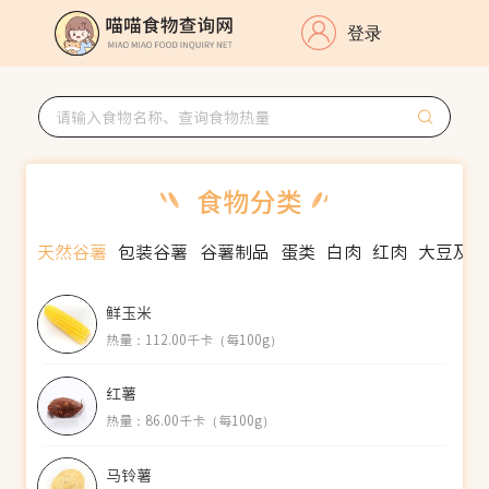
登录
天然谷薯
包装谷薯
谷薯制品
蛋类
白肉
红肉
大豆及制
鲜玉米
热量：112.00千卡（每100g）
红薯
热量：86.00千卡（每100g）
马铃薯